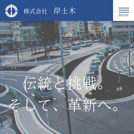
岸土木
株式会社
menu
伝統と挑戦。
そして、革新へ。