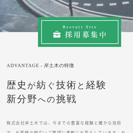
ADVANTAGE - 岸土木の特徴
歴史
紡
技術
経験
が
ぐ
と
新分野
挑戦
への
株式会社岸土木では、今までの豊富な経験と確かな技術
で、お客様の幅広いご要望に柔軟にお答えしています。お