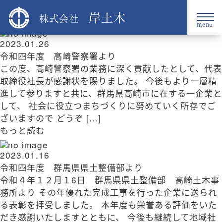
Blog
岸土木
2023年01月
株式会社
menu
2023.01.26
令和四年度 高崎警察署より
この度、高崎警察署の業務に深く貢献したとして、代表
取締役社長が感謝状を賜りました。 今後もより一層精
進して参りますと共に、群馬県高崎市に在する一企業と
して、 社会に役立つまちづくりに努めていく所存でご
ざいますので どうぞ […]
もっと読む
2023.01.16
令和四年度 群馬県県土整備部より
令和４年１２月１6日 群馬県県土整備部 高崎土木事
務所より その年優れた完成工事を行った企業に送られ
る表彰を拝受しました。 本年度も栄誉ある評価をいた
だき感謝いたしますとともに、 今後も継続して地域社